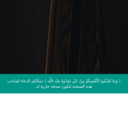
الاتصال بنا
{ وَمَا تُقَدِّمُوا لِأَنْفُسِكُمْ مِنْ خَيْر تَجِدُوهُ عِنْد اللَّه } نسألكم الدعاء لصاحب
هذه الصفحة لتكون صدقة جارية له
اقرأ القرآن الآن مباشرة من المصحف
الشريف