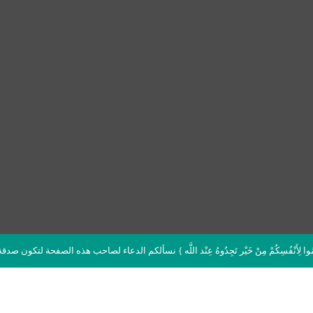
دِّمُوا لِأَنْفُسِكُمْ مِنْ خَيْر تَجِدُوهُ عِنْد اللَّه } نسألكم الدعاء لصاحب هذه الصفحة لتكون صد
قرأ القرآن الآن مباشرة من المصحف الشريف