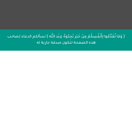
{ وَمَا تُقَدِّمُوا لِأَنْفُسِكُمْ مِنْ خَيْر تَجِدُوهُ عِنْد اللَّه } نسألكم الدعاء لصاحب
هذه الصفحة لتكون صدقة جارية له
إذاعة القرآن الكريم