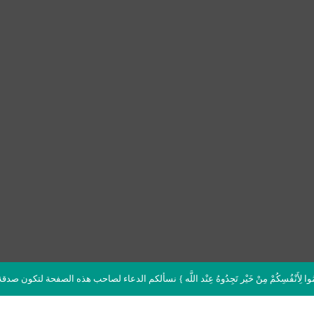
دِّمُوا لِأَنْفُسِكُمْ مِنْ خَيْر تَجِدُوهُ عِنْد اللَّه } نسألكم الدعاء لصاحب هذه الصفحة لتكون صد