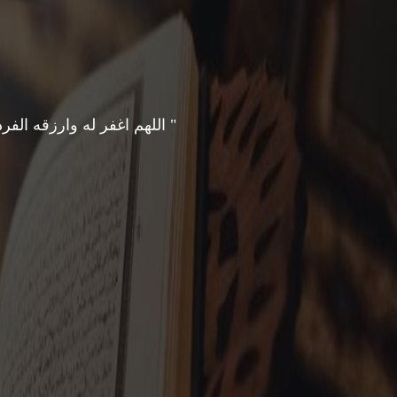
" اللهم اغفر له وارزقه الف