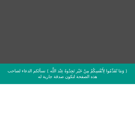
{ وَمَا تُقَدِّمُوا لِأَنْفُسِكُمْ مِنْ خَيْر تَجِدُوهُ عِنْد اللَّه } نسألكم الدعاء لصاحب
هذه الصفحة لتكون صدقة جارية له
اقرأ القرآن الآن مباشرة من المصحف
الشريف