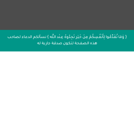
{ وَمَا تُقَدِّمُوا لِأَنْفُسِكُمْ مِنْ خَيْر تَجِدُوهُ عِنْد اللَّه } نسألكم الدعاء لصاحب
هذه الصفحة لتكون صدقة جارية له
إذاعة القرآن الكريم