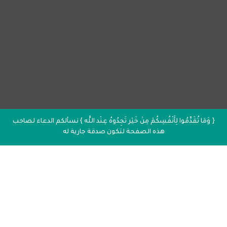
{ وَمَا تُقَدِّمُوا لِأَنْفُسِكُمْ مِنْ خَيْر تَجِدُوهُ عِنْد اللَّه } نسألكم الدعاء لصاحب
هذه الصفحة لتكون صدقة جارية له