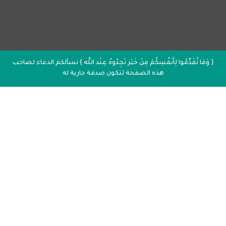
{ وَمَا تُقَدِّمُوا لِأَنْفُسِكُمْ مِنْ خَيْر تَجِدُوهُ عِنْد اللَّه } نسألكم الدعاء لصاحب
هذه الصفحة لتكون صدقة جارية له
إذاعة القرآن الكريم