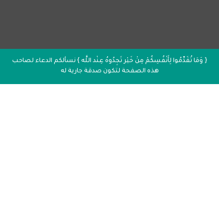
{ وَمَا تُقَدِّمُوا لِأَنْفُسِكُمْ مِنْ خَيْر تَجِدُوهُ عِنْد اللَّه } نسألكم الدعاء لصاحب
هذه الصفحة لتكون صدقة جارية له
إذاعة القرآن الكريم