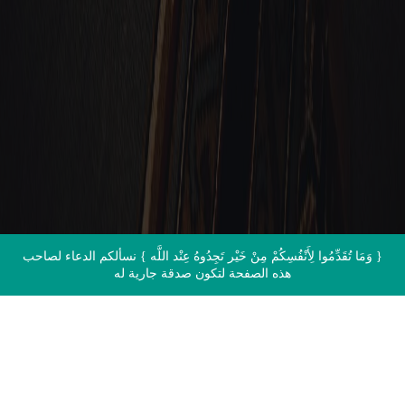
الاتصال بنا
{ وَمَا تُقَدِّمُوا لِأَنْفُسِكُمْ مِنْ خَيْر تَجِدُوهُ عِنْد اللَّه } نسألكم الدعاء لصاحب
هذه الصفحة لتكون صدقة جارية له
اقرأ القرآن الآن مباشرة من المصحف
الشريف