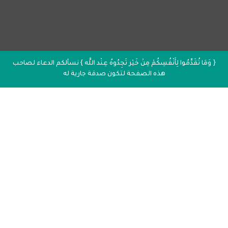
{ وَمَا تُقَدِّمُوا لِأَنْفُسِكُمْ مِنْ خَيْر تَجِدُوهُ عِنْد اللَّه } نسألكم الدعاء لصاحب
هذه الصفحة لتكون صدقة جارية له
إذاعة القرآن الكريم