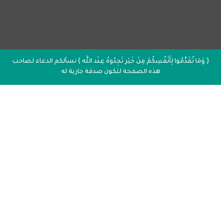
{ وَمَا تُقَدِّمُوا لِأَنْفُسِكُمْ مِنْ خَيْر تَجِدُوهُ عِنْد اللَّه } نسألكم الدعاء لصاحب
هذه الصفحة لتكون صدقة جارية له
إذاعة القرآن الكريم