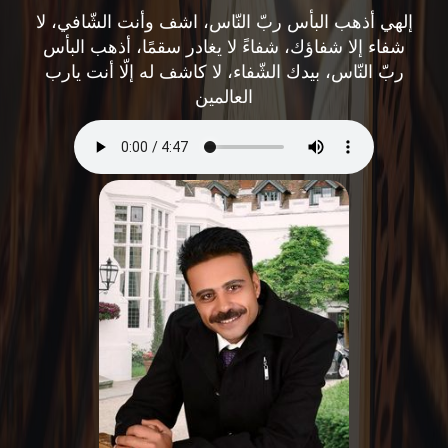
إلهي أذهب البأس ربّ النّاس، اشف وأنت الشّافي، لا
شفاء إلا شفاؤك، شفاءً لا يغادر سقمًا، أذهب البأس
ربّ النّاس، بيدك الشّفاء، لا كاشف له إلّا أنت يارب
العالمين