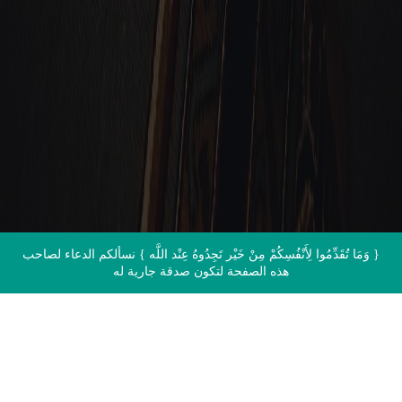
الاتصال بنا
{ وَمَا تُقَدِّمُوا لِأَنْفُسِكُمْ مِنْ خَيْر تَجِدُوهُ عِنْد اللَّه } نسألكم الدعاء لصاحب
هذه الصفحة لتكون صدقة جارية له
اقرأ القرآن الآن مباشرة من المصحف
الشريف