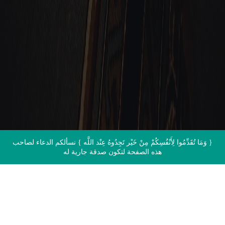
الاتصال بنا
{ وَمَا تُقَدِّمُوا لِأَنْفُسِكُمْ مِنْ خَيْر تَجِدُوهُ عِنْد اللَّه } نسألكم الدعاء لصاحب
هذه الصفحة لتكون صدقة جارية له
اقرأ القرآن الآن مباشرة من المصحف
الشريف