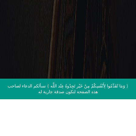
الاتصال بنا
{ وَمَا تُقَدِّمُوا لِأَنْفُسِكُمْ مِنْ خَيْر تَجِدُوهُ عِنْد اللَّه } نسألكم الدعاء لصاحب
هذه الصفحة لتكون صدقة جارية له
اقرأ القرآن الآن مباشرة من المصحف
الشريف