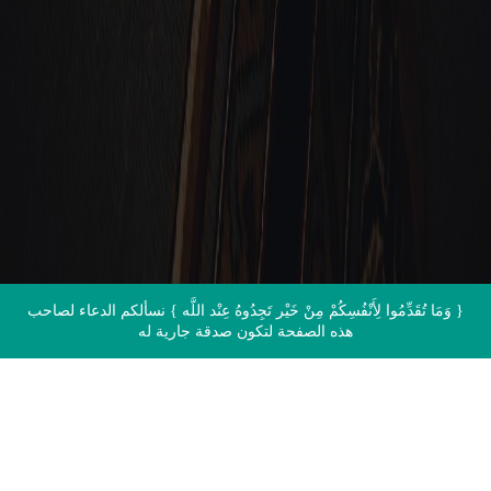
الاتصال بنا
{ وَمَا تُقَدِّمُوا لِأَنْفُسِكُمْ مِنْ خَيْر تَجِدُوهُ عِنْد اللَّه } نسألكم الدعاء لصاحب
هذه الصفحة لتكون صدقة جارية له
اقرأ القرآن الآن مباشرة من المصحف
الشريف