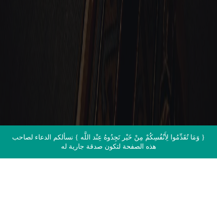
الاتصال بنا
{ وَمَا تُقَدِّمُوا لِأَنْفُسِكُمْ مِنْ خَيْر تَجِدُوهُ عِنْد اللَّه } نسألكم الدعاء لصاحب
هذه الصفحة لتكون صدقة جارية له
اقرأ القرآن الآن مباشرة من المصحف
الشريف