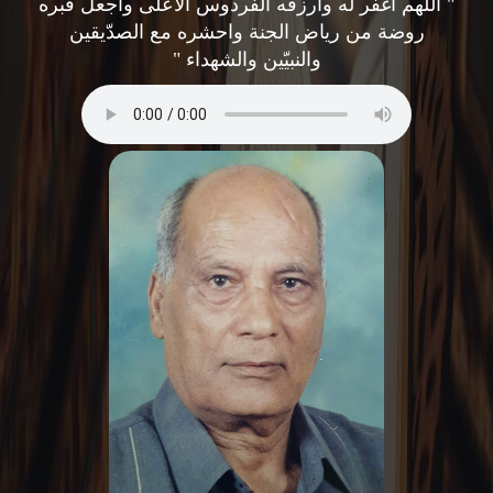
" اللهم اغفر له وارزقه الفردوس الأعلى واجعل قبره
روضة من رياض الجنة واحشره مع الصدّيقين
والنبيّين والشهداء "