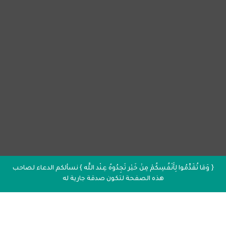
{ وَمَا تُقَدِّمُوا لِأَنْفُسِكُمْ مِنْ خَيْر تَجِدُوهُ عِنْد اللَّه } نسألكم الدعاء لصاحب
هذه الصفحة لتكون صدقة جارية له