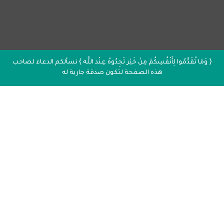
{ وَمَا تُقَدِّمُوا لِأَنْفُسِكُمْ مِنْ خَيْر تَجِدُوهُ عِنْد اللَّه } نسألكم الدعاء لصاحب
هذه الصفحة لتكون صدقة جارية له
إذاعة القرآن الكريم