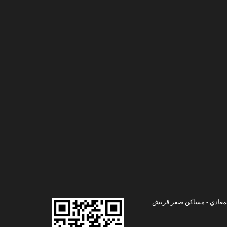
 المعادي - مساكن صقر قريش