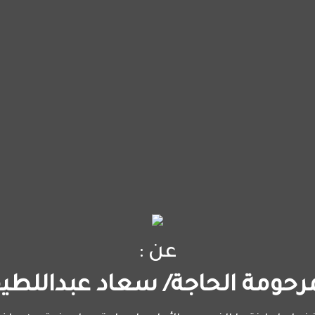
عن :
مرحومة الحاجة/ سعاد عبداللطي