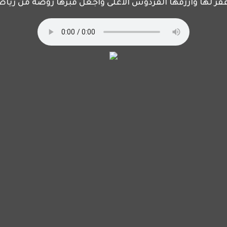
غفر لها وارزقها الفردوس الأعلى واجعل قبرها روضة من رياض