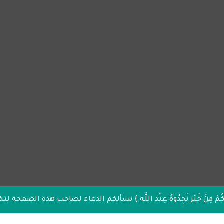
أَنْفُسِكُمْ مِنْ خَيْر تَجِدُوهُ عِنْد اللَّه } نسألكم الدعاء لصاحب هذه الصفح