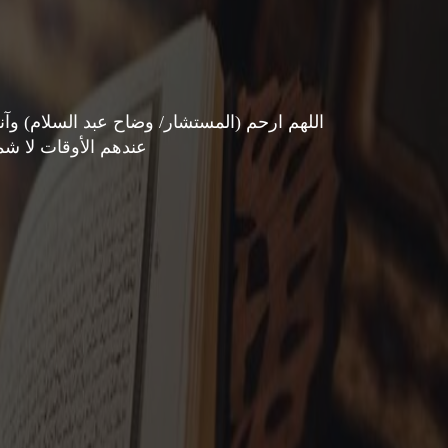
اللهم ارحم (المستشار/ وضاح عبد السلام) وآن
عندهم الأوقات لا ش