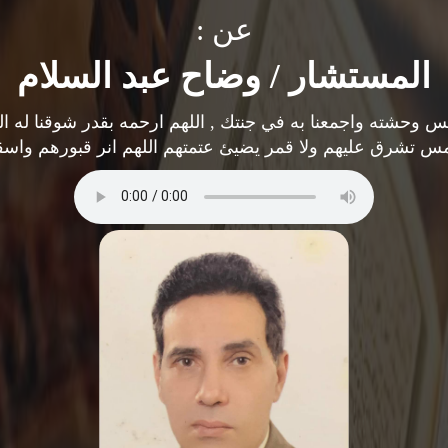
عن :
المستشار / وضاح عبد السلام
س وحشته واجمعنا به في جنتك , اللهم ارحمه بقدر شوقنا له ا
مس تشرق عليهم ولا قمر يضيئ عتمتهم اللهم انر قبورهم واس