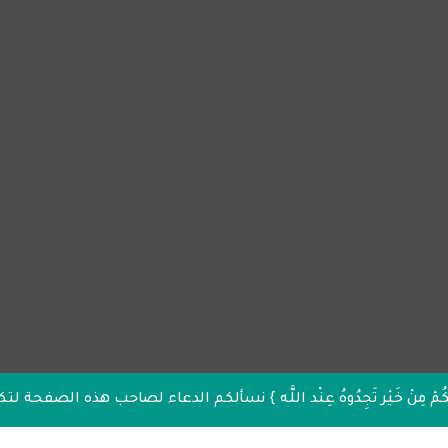
أَنْفُسِكُمْ مِنْ خَيْر تَجِدُوهُ عِنْد اللَّه } نسألكم الدعاء لصاحب هذه الصفح