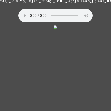
غفر لها وارزقها الفردوس الأعلى واجعل قبرها روضة من رياض