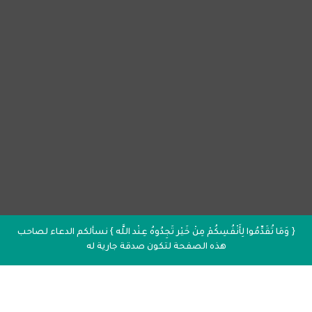
{ وَمَا تُقَدِّمُوا لِأَنْفُسِكُمْ مِنْ خَيْر تَجِدُوهُ عِنْد اللَّه } نسألكم الدعاء لصاحب
هذه الصفحة لتكون صدقة جارية له