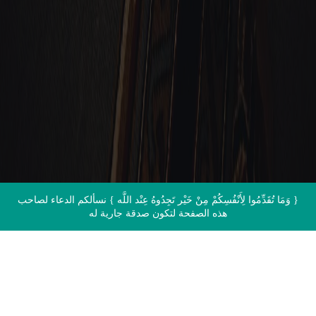
الاتصال بنا
{ وَمَا تُقَدِّمُوا لِأَنْفُسِكُمْ مِنْ خَيْر تَجِدُوهُ عِنْد اللَّه } نسألكم الدعاء لصاحب
هذه الصفحة لتكون صدقة جارية له
اقرأ القرآن الآن مباشرة من المصحف
الشريف